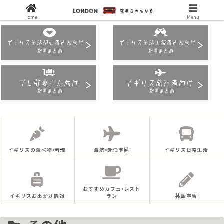
Home
Menu
イギリスの食べ物•料理
渡航•赴任準備
イギリス日常生活
おすすめカフェ•レスト
イギリスお出かけ情報
ラン
英語学習