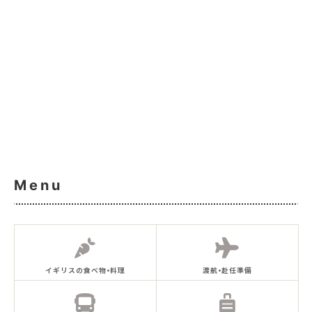
Menu
イギリスの食べ物•料理
渡航•赴任準備