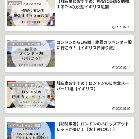
【駐在妻におすすめ】格安に英語を勉強
英語学習
する7つの方法/イギリス駐妻
2020.07.20
ロンドンから1時間！絶景のラベンダー畑
イギリスお出かけ情報
に行こう！【イギリス日帰り旅】
2020.07.14
駐在妻おすすめ！ロンドンの日本食スー
イギリスの食べ物
パー11選【イギリス】
2020.07.09
【期間限定】ロンドンのハロッズアウト
イギリスお出かけ情報
レットが凄い！【お土産にも！】