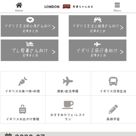
Home
Menu
イギリスの食べ物•料理
渡航•赴任準備
イギリス日常生活
おすすめカフェ•レスト
イギリスお出かけ情報
ラン
英語学習