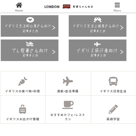
Home
Menu
イギリスの食べ物•料理
渡航•赴任準備
イギリス日常生活
おすすめカフェ•レスト
イギリスお出かけ情報
ラン
英語学習