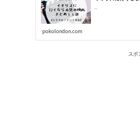
...
pokolondon.com
スポ