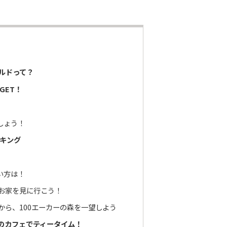
ルドって？
GET！
しょう！
イキング
い方は！
のお家を見に行こう！
丘から、100エーカーの森を一望しよう
のカフェでティータイム！