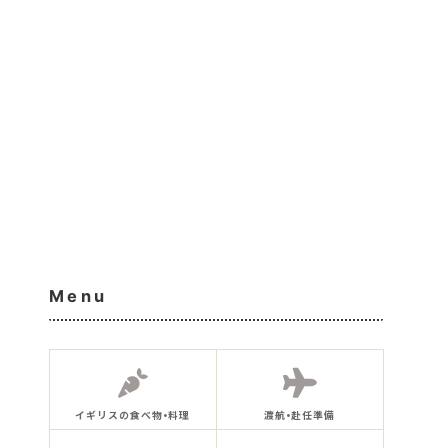
Menu
イギリスの食べ物•料理
渡航•赴任準備