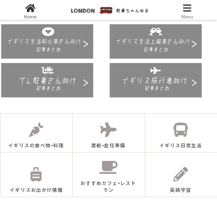
Home
Menu
イギリスの食べ物•料理
渡航•赴任準備
イギリス日常生活
おすすめカフェ•レスト
イギリスお出かけ情報
ラン
英語学習